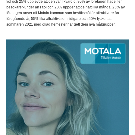
fjol och 25% upplevde att den var likvärdig. 80% av företagen hade fler
besökare/kunder än i fjol och 20% uppger att de haft lika många. 25% av
företagen anser att Motala kommun som besöksmål är attraktivare än
föregående år, 55% lika attraktivt som tidigare och 50% tycker att
sommaren 2021 med ökad hemester har gett dem nya målgrupper.