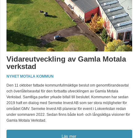
Vidareutveckling av Gamla Motala
verkstad
NYHET MOTALA KOMMUN
Den 11 oktober fattade kommunfullmäktige beslut om genomförandeavtal
och överlåtelseavtal för den fortsatta utvecklingen av Gamla Motala
Verkstad. Samtliga partier yrkade bifall till beslutet. Kommunen har sedan
2019 haft en dialog med Serneke Invest AB som ser stora möjligheter för
området GMV. Serneke Invest AB planerar för event i Lokverkstan redan
under sommaren 2022. Sedan finns både kort- och långsiktiga visioner för
Gamla Motala Verkstad.
Läs mer