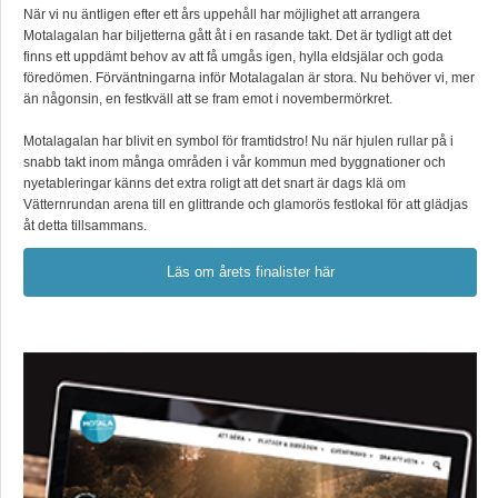
När vi nu äntligen efter ett års uppehåll har möjlighet att arrangera
Motalagalan har biljetterna gått åt i en rasande takt. Det är tydligt att det
finns ett uppdämt behov av att få umgås igen, hylla eldsjälar och goda
föredömen. Förväntningarna inför Motalagalan är stora. Nu behöver vi, mer
än någonsin, en festkväll att se fram emot i novembermörkret.
Motalagalan har blivit en symbol för framtidstro! Nu när hjulen rullar på i
snabb takt inom många områden i vår kommun med byggnationer och
nyetableringar känns det extra roligt att det snart är dags klä om
Vätternrundan arena till en glittrande och glamorös festlokal för att glädjas
åt detta tillsammans.
Läs om årets finalister här