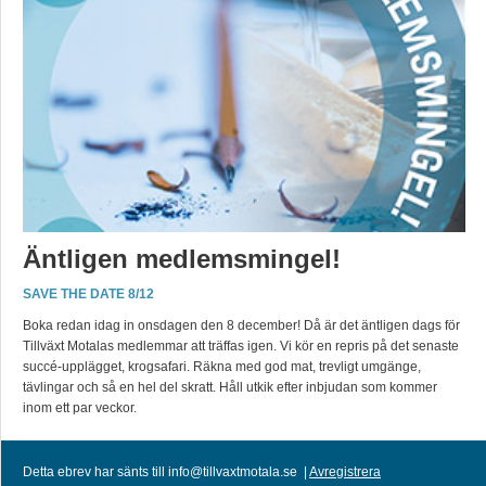
Äntligen medlemsmingel!
SAVE THE DATE 8/12
Boka redan idag in onsdagen den 8 december! Då är det äntligen dags för
Tillväxt Motalas medlemmar att träffas igen. Vi kör en repris på det senaste
succé-upplägget, krogsafari. Räkna med god mat, trevligt umgänge,
tävlingar och så en hel del skratt. Håll utkik efter inbjudan som kommer
inom ett par veckor.
Detta ebrev har sänts till info@tillvaxtmotala.se |
Avregistrera