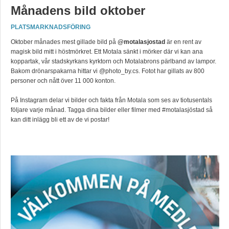
Månadens bild oktober
PLATSMARKNADSFÖRING
Oktober månades mest gillade bild på
@motalasjostad
är en rent av
magisk bild mitt i höstmörkret. Ett Motala sänkt i mörker där vi kan ana
koppartak, vår stadskyrkans kyrktorn och Motalabrons pärlband av lampor.
Bakom drönarspakarna hittar vi @photo_by.cs. Fotot har gillats av 800
personer och nått över 11 000 konton.
På Instagram delar vi bilder och fakta från Motala som ses av tiotusentals
följare varje månad. Tagga dina bilder eller filmer med #motalasjöstad så
kan ditt inlägg bli ett av de vi postar!