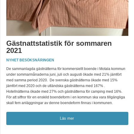
Gästnattstatistik för sommaren
2021
NYHET BESÖKSNÄRINGEN
De sammanlagda gästnätterna för kommersiellt boende i Motala kommun
under sommarmånaderna juni, juli och augusti ökade med 21% jämfört
med samma period 2020. De svenska gästnätterna ökade med 15%
jämfört med 2020 och de utländska gästnätterna med 167% .
Hotellnätterna ökade med 27% och gästnätterna för camping med 16%.
För att siffror för en enskild boendeform i en kommun ska vara tillgängliga
skall fem anläggningar av denne boendeform finnas i kommunen.
Läs mer