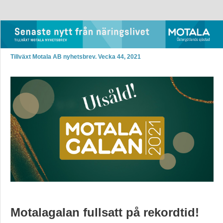
Tillväxt Motala AB nyhetsbrev. Vecka 44, 2021
Motalagalan fullsatt på rekordtid!