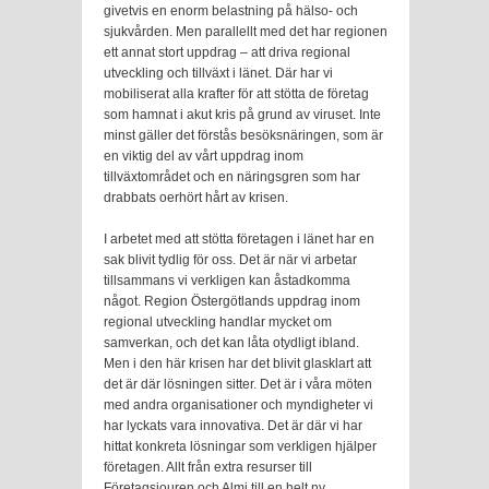
givetvis en enorm belastning på hälso- och
sjukvården. Men parallellt med det har regionen
ett annat stort uppdrag – att driva regional
utveckling och tillväxt i länet. Där har vi
mobiliserat alla krafter för att stötta de företag
som hamnat i akut kris på grund av viruset. Inte
minst gäller det förstås besöksnäringen, som är
en viktig del av vårt uppdrag inom
tillväxtområdet och en näringsgren som har
drabbats oerhört hårt av krisen.
I arbetet med att stötta företagen i länet har en
sak blivit tydlig för oss. Det är när vi arbetar
tillsammans vi verkligen kan åstadkomma
något. Region Östergötlands uppdrag inom
regional utveckling handlar mycket om
samverkan, och det kan låta otydligt ibland.
Men i den här krisen har det blivit glasklart att
det är där lösningen sitter. Det är i våra möten
med andra organisationer och myndigheter vi
har lyckats vara innovativa. Det är där vi har
hittat konkreta lösningar som verkligen hjälper
företagen. Allt från extra resurser till
Företagsjouren och Almi till en helt ny