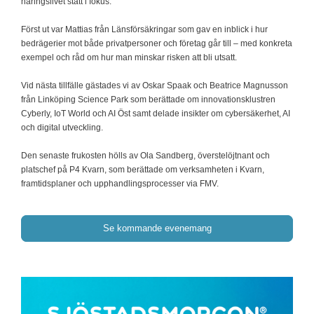
näringslivet stått i fokus.
Först ut var Mattias från Länsförsäkringar som gav en inblick i hur
bedrägerier mot både privatpersoner och företag går till – med konkreta
exempel och råd om hur man minskar risken att bli utsatt.
Vid nästa tillfälle gästades vi av Oskar Spaak och Beatrice Magnusson
från Linköping Science Park som berättade om innovationsklustren
Cyberly, IoT World och AI Öst samt delade insikter om cybersäkerhet, AI
och digital utveckling.
Den senaste frukosten hölls av Ola Sandberg, överstelöjtnant och
platschef på P4 Kvarn, som berättade om verksamheten i Kvarn,
framtidsplaner och upphandlingsprocesser via FMV.
Se kommande evenemang