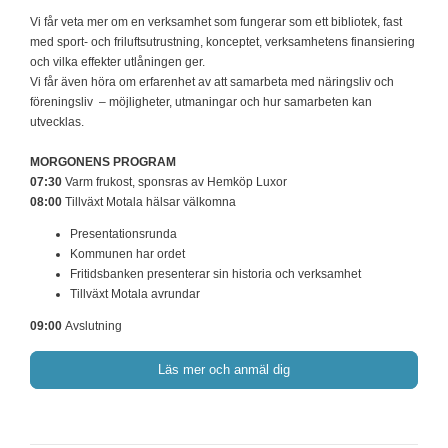
Vi får veta mer om en verksamhet som fungerar som ett bibliotek, fast
med sport- och friluftsutrustning, konceptet, verksamhetens finansiering
och vilka effekter utlåningen ger.
Vi får även höra om erfarenhet av att samarbeta med näringsliv och
föreningsliv – möjligheter, utmaningar och hur samarbeten kan
utvecklas.
MORGONENS PROGRAM
07:30
Varm frukost, sponsras av Hemköp Luxor
08:00
Tillväxt Motala hälsar välkomna
Presentationsrunda
Kommunen har ordet
Fritidsbanken presenterar sin historia och verksamhet
Tillväxt Motala avrundar
09:00
Avslutning
Läs mer och anmäl dig