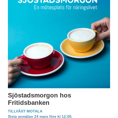
Sjöstadsmorgon hos
Fritidsbanken
TILLVÄXT MOTALA
Sista anmälan 24 mars före kl 12:00.