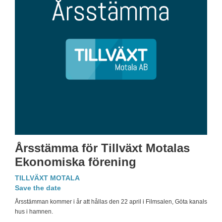
Årsstämma för Tillväxt Motalas
Ekonomiska förening
TILLVÄXT MOTALA
Save the date
Årsstämman kommer i år att hållas den 22 april i Filmsalen, Göta kanals
hus i hamnen.