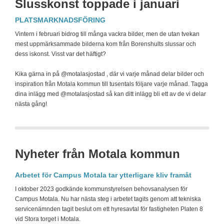
Slusskonst toppade i januari
PLATSMARKNADSFÖRING
Vintern i februari bidrog till många vackra bilder, men de utan tvekan
mest uppmärksammade bilderna kom från Borenshults slussar och
dess iskonst. Visst var det häftigt?
Kika gärna in på @motalasjostad , där vi varje månad delar bilder och
inspiration från Motala kommun till tusentals följare varje månad. Tagga
dina inlägg med @motalasjostad så kan ditt inlägg bli ett av de vi delar
nästa gång!
Nyheter från Motala kommun
Arbetet för Campus Motala tar ytterligare kliv framåt
I oktober 2023 godkände kommunstyrelsen behovsanalysen för
Campus Motala. Nu har nästa steg i arbetet tagits genom att tekniska
servicenämnden tagit beslut om ett hyresavtal för fastigheten Platen 8
vid Stora torget i Motala.