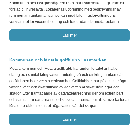
Kommunen och fastighetsägaren Point har i samverkan tagit fram ett
förslag till hyresavtal. Lokalernas utformning med beskrivningar av
rummen är framtagna i samverkan med bildningsförvaltningens
verksamhet för vuxenutbildning och företrädare för medarbetarna.
Läs mer
Kommunen och Motala golfklubb i samverkan
Motala kommun och Motala golfklubb har under flertalet år haft en
dialog och samtal kring vattenhantering på och omkring marken där
golfklubben bedriver sin verksamhet. Golfklubben har påtalat att höga
vattennivåer och ökat tillflöde av dagvatten orsakat störningar och
skador. Efter framtagande av dagvattenutredning genom extern part
och samtal har parterna nu förlikats och är eniga om att samverka för att
lösa de problem som det höga vattenståndet skapar.
Läs mer