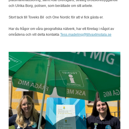
platsmarknadsföring, samt Åsa Grellsgård, strateg brottsförebyggande
och Ulrika Borg, polisen, som berättade om sitt arbete.
Stort tack till Toveks Bil och One Nordic för att vi fick gästa er.
Har du frågor om våra geografiska nätverk, har ett företag i något av
områdena och vill delta kontakta
Tess.madeling@tillvaxtmotala.se