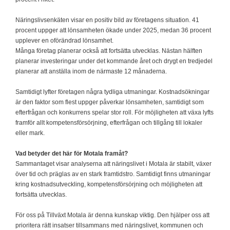
Näringslivsenkäten visar en positiv bild av företagens situation. 41
procent uppger att lönsamheten ökade under 2025, medan 36 procent
upplever en oförändrad lönsamhet.
Många företag planerar också att fortsätta utvecklas. Nästan hälften
planerar investeringar under det kommande året och drygt en tredjedel
planerar att anställa inom de närmaste 12 månaderna.
Samtidigt lyfter företagen några tydliga utmaningar. Kostnadsökningar
är den faktor som flest uppger påverkar lönsamheten, samtidigt som
efterfrågan och konkurrens spelar stor roll. För möjligheten att växa lyfts
framför allt kompetensförsörjning, efterfrågan och tillgång till lokaler
eller mark.
Vad betyder det här för Motala framåt?
Sammantaget visar analyserna att näringslivet i Motala är stabilt, växer
över tid och präglas av en stark framtidstro. Samtidigt finns utmaningar
kring kostnadsutveckling, kompetensförsörjning och möjligheten att
fortsätta utvecklas.
För oss på Tillväxt Motala är denna kunskap viktig. Den hjälper oss att
prioritera rätt insatser tillsammans med näringslivet, kommunen och