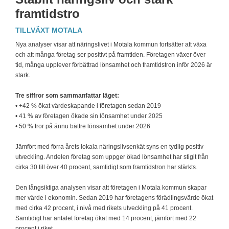
framtidstro
TILLVÄXT MOTALA
Nya analyser visar att näringslivet i Motala kommun fortsätter att växa
och att många företag ser positivt på framtiden. Företagen växer över
tid, många upplever förbättrad lönsamhet och framtidstron inför 2026 är
stark.
Tre siffror som sammanfattar läget:
• +42 % ökat värdeskapande i företagen sedan 2019
• 41 % av företagen ökade sin lönsamhet under 2025
• 50 % tror på ännu bättre lönsamhet under 2026
Jämfört med förra årets lokala näringslivsenkät syns en tydlig positiv
utveckling. Andelen företag som uppger ökad lönsamhet har stigit från
cirka 30 till över 40 procent, samtidigt som framtidstron har stärkts.
Den långsiktiga analysen visar att företagen i Motala kommun skapar
mer värde i ekonomin. Sedan 2019 har företagens förädlingsvärde ökat
med cirka 42 procent, i nivå med rikets utveckling på 41 procent.
Samtidigt har antalet företag ökat med 14 procent, jämfört med 22
procent i riket.