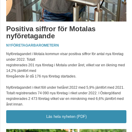
Positiva siffror för Motalas
nyföretagande
NYFÖRETAGARBAROMETERN
Nyföretagandet i Motala kommun visar positiva siffror för antal nya företag
under 2022. Totalt
registrerades 201 nya företag i Motala under året, vilket var en ökning med
14,2% jämfört med
föregående år då 176 nya företag startades.
Nyföretagandet i riket föll under helåret 2022 med 5,9% jämfört med 2021.
Totalt registrerades 74 090 nya företag i riket under 2022. I Östergötland
registrerades 2 473 företag vilket var en minskning med 6,6% jämfört med
året innan.
Läs hela nyheten (PDF)