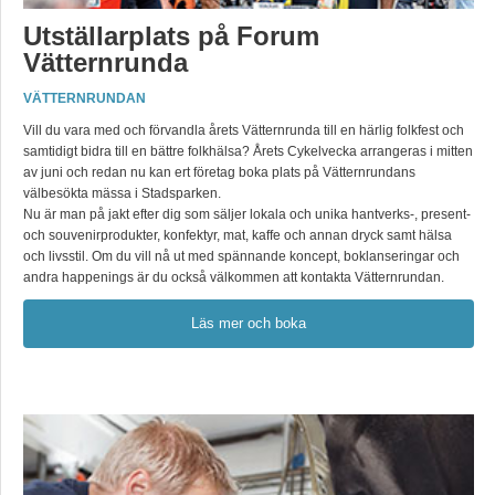
Utställarplats på Forum
Vätternrunda
VÄTTERNRUNDAN
Vill du vara med och förvandla årets Vätternrunda till en härlig folkfest och
samtidigt bidra till en bättre folkhälsa? Årets Cykelvecka arrangeras i mitten
av juni och redan nu kan ert företag boka plats på Vätternrundans
välbesökta mässa i Stadsparken.
Nu är man på jakt efter
dig som säljer lokala och unika hantverks-, present-
och souvenirprodukter, konfektyr, mat, kaffe och annan dryck samt hälsa
och livsstil. Om du vill nå ut med spännande koncept, boklanseringar och
andra happenings är du också välkommen att kontakta Vätternrundan.
Läs mer och boka