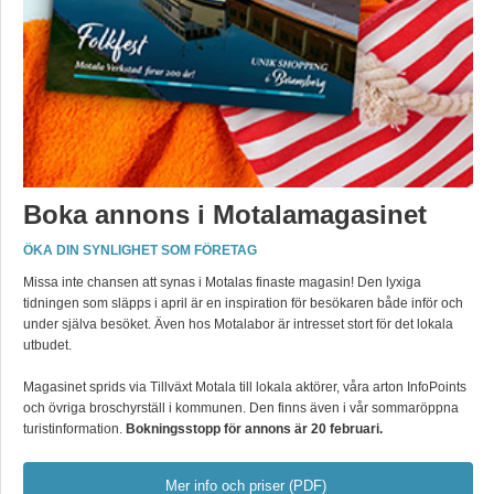
Boka annons i Motalamagasinet
ÖKA DIN SYNLIGHET SOM FÖRETAG
Missa inte chansen att synas i Motalas finaste magasin! Den lyxiga
tidningen som släpps i april är en inspiration för besökaren både inför och
under själva besöket. Även hos Motalabor är intresset stort för det lokala
utbudet.
Magasinet sprids via Tillväxt Motala till lokala aktörer, våra arton InfoPoints
och övriga broschyrställ i kommunen. Den finns även i vår sommaröppna
turistinformation.
Bokningsstopp för annons är 20 februari.
Mer info och priser (PDF)