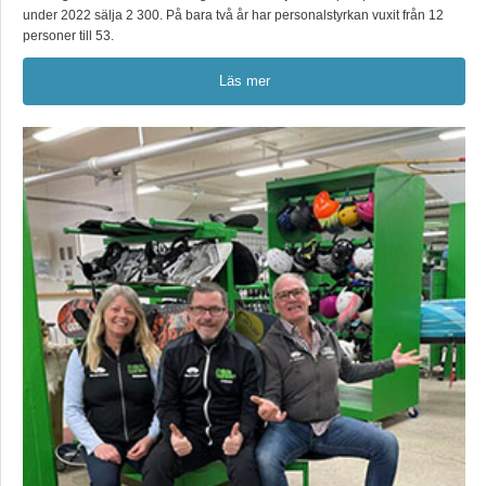
under 2022 sälja 2 300. På bara två år har personalstyrkan vuxit från 12
personer till 53.
Läs mer