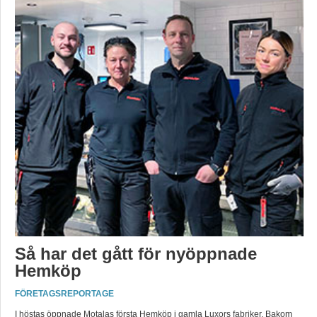
Så har det gått för nyöppnade
Hemköp
FÖRETAGSREPORTAGE
I höstas öppnade Motalas första Hemköp i gamla Luxors fabriker. Bakom