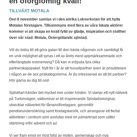
en oförglömlig kväll!
TILLVÄXT MOTALA
Den 8 november samlas vi i den anrika Lokverkstan för att hylla
Motalas företagare. Tillsammans med flera av våra lokala aktörer
kommer vi att skapa en kväll fylld av glädje, inspiration och stolthet
över vår stad: Motala, Östergötlands sjöstad.
Vill du bidra till att göra galan till den bästa någonsin och samtidigt få
en unik möjlighet att synas i ett av årets mest uppmärksammade och
efterlängtade evenemang? Då kan vi erbjuda fyra olika
partnerskapspaket. Nytt för i år är att huvudpartner även är prisutdelare
i någon av de sex priskategorierna. Är du intresserad av att bli partner?
Hör gärna av dig till oss!
Självklart händer det mycket mer under hösten. Vi startar ett nytt nätverk
på Turbinvägen, välkomnar er till inspirerande Sjöstadsmorgnar,
utvecklar nätverket för fåmansföretagare, genomför
pendlarundersökning samt företagsbesök, och arrangerar ett flertal
aktiviteter i centrum som avslutas med en julmarknad som sätter
stämning inför advent och jul.
Vi ser fram emot en höst fylld av möten, gemenskap och nya