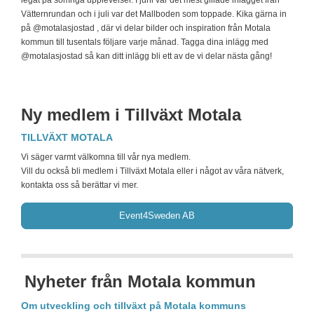
legat på somriga upplevelser. I juni var det mest gillade inlägget från
Vätternrundan och i juli var det Mallboden som toppade. Kika gärna in
på @motalasjostad , där vi delar bilder och inspiration från Motala
kommun till tusentals följare varje månad. Tagga dina inlägg med
@motalasjostad så kan ditt inlägg bli ett av de vi delar nästa gång!
Ny medlem i Tillväxt Motala
TILLVÄXT MOTALA
Vi säger varmt välkomna till vår nya medlem.
Vill du också bli medlem i Tillväxt Motala eller i något av våra nätverk,
kontakta oss så berättar vi mer.
Event4Sweden AB
Nyheter från Motala kommun
Om utveckling och tillväxt på Motala kommuns