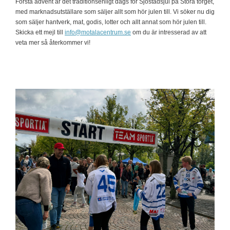
Första advent är det traditionsenligt dags för Sjöstadsjul på Stora torget,
med marknadsutställare som säljer allt som hör julen till. Vi söker nu dig
som säljer hantverk, mat, godis, lotter och allt annat som hör julen till.
Skicka ett mejl till
info@motalacentrum.se
om du är intresserad av att
veta mer så återkommer vi!